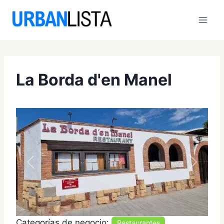
Saltar
al
contenido
La Borda d'en Manel
Anterior
Siguien
Categorías de negocio:
Restaurantes