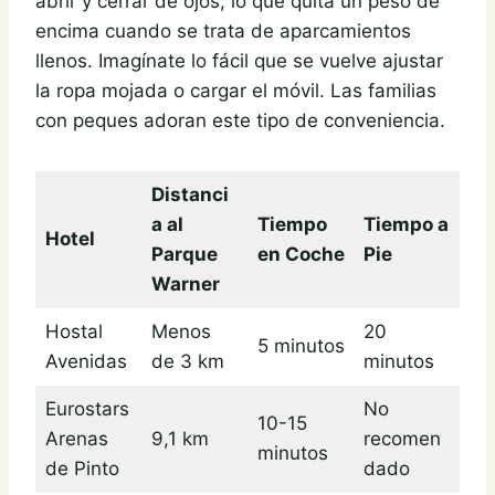
abrir y cerrar de ojos, lo que quita un peso de
encima cuando se trata de aparcamientos
llenos. Imagínate lo fácil que se vuelve ajustar
la ropa mojada o cargar el móvil. Las familias
con peques adoran este tipo de conveniencia.
Distanci
a al
Tiempo
Tiempo a
Hotel
Parque
en Coche
Pie
Warner
Hostal
Menos
20
5 minutos
Avenidas
de 3 km
minutos
Eurostars
No
10-15
Arenas
9,1 km
recomen
minutos
de Pinto
dado