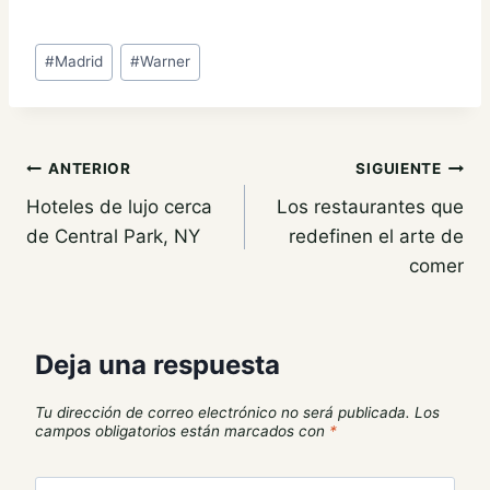
Etiquetas
#
Madrid
#
Warner
de
la
entrada:
Navegación
ANTERIOR
SIGUIENTE
Hoteles de lujo cerca
Los restaurantes que
de
de Central Park, NY
redefinen el arte de
entradas
comer
Deja una respuesta
Tu dirección de correo electrónico no será publicada.
Los
campos obligatorios están marcados con
*