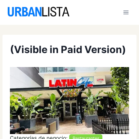
Saltar
al
contenido
(Visible in Paid Version)
Anterior
Siguien
Categorías de negocio:
Restaurantes