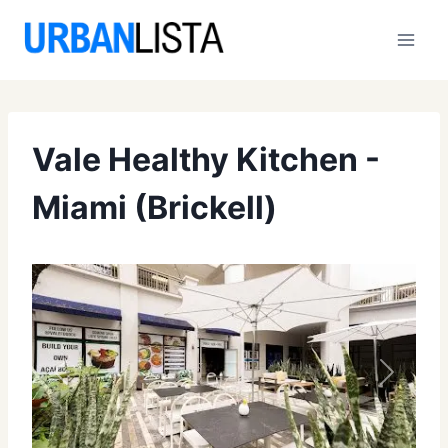
Saltar
al
contenido
Vale Healthy Kitchen -
Miami (Brickell)
Anterior
Siguien