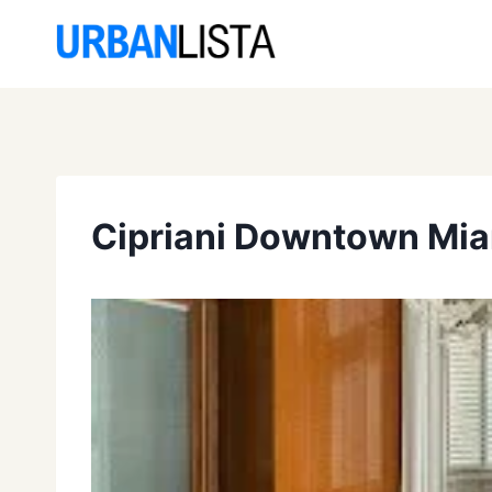
Saltar
al
contenido
Cipriani Downtown Mi