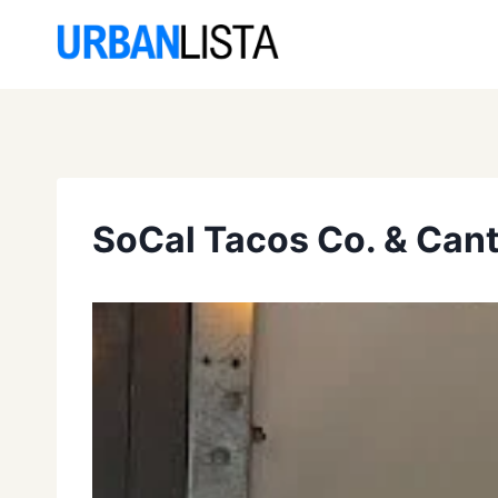
Saltar
al
contenido
SoCal Tacos Co. & Cant