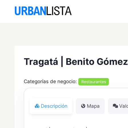
Saltar
al
contenido
Tragatá | Benito Gómez
Categorías de negocio:
Restaurantes
Descripción
Mapa
Val