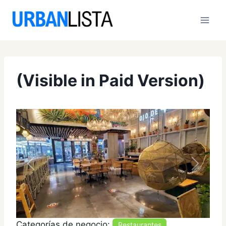
Saltar
al
contenido
(Visible in Paid Version)
Anterior
Siguien
Categorías de negocio:
Restaurantes