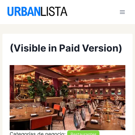
Saltar
al
contenido
(Visible in Paid Version)
Anterior
Siguien
Categorías de negocio:
Restaurantes