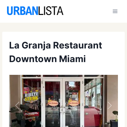
Saltar
al
contenido
La Granja Restaurant
Downtown Miami
Anterior
Siguien